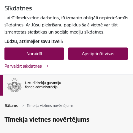
Pāriet uz lapas saturu
Sīkdatnes
Spied
lai meklētu
Enter
Lai šī tīmekļvietne darbotos, tā izmanto obligāti nepieciešamās
sīkdatnes. Ar Jūsu piekrišanu papildus šajā vietnē var tikt
izmantotas statistikas un sociālo mediju sīkdatnes.
Lūdzu, atzīmējiet savu izvēli:
Noraidīt
Apstiprināt visas
Pārvaldīt sīkdatnes
Sākums
Tīmekļa vietnes novērtējums
Tīmekļa vietnes novērtējums