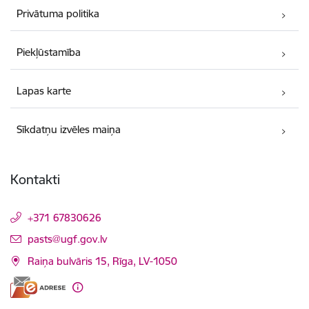
Privātuma politika
Piekļūstamība
Lapas karte
Sīkdatņu izvēles maiņa
Kontakti
+371 67830626
E-pasts:
pasts@ugf.gov.lv
Raiņa bulvāris 15, Rīga, LV-1050