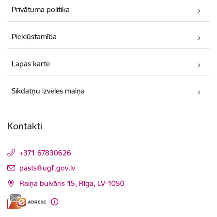
Privātuma politika
Piekļūstamība
Lapas karte
Sīkdatņu izvēles maiņa
Kontakti
+371 67830626
E-pasts:
pasts@ugf.gov.lv
Raiņa bulvāris 15, Rīga, LV-1050