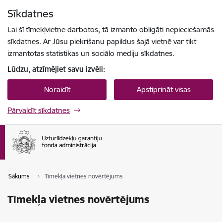
Pāriet uz lapas saturu
Sīkdatnes
Spied
lai meklētu
Enter
Lai šī tīmekļvietne darbotos, tā izmanto obligāti nepieciešamās
sīkdatnes. Ar Jūsu piekrišanu papildus šajā vietnē var tikt
izmantotas statistikas un sociālo mediju sīkdatnes.
Lūdzu, atzīmējiet savu izvēli:
Noraidīt
Apstiprināt visas
Pārvaldīt sīkdatnes
Sākums
Tīmekļa vietnes novērtējums
Tīmekļa vietnes novērtējums