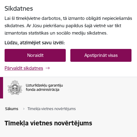
Pāriet uz lapas saturu
Sīkdatnes
Spied
lai meklētu
Enter
Lai šī tīmekļvietne darbotos, tā izmanto obligāti nepieciešamās
sīkdatnes. Ar Jūsu piekrišanu papildus šajā vietnē var tikt
izmantotas statistikas un sociālo mediju sīkdatnes.
Lūdzu, atzīmējiet savu izvēli:
Noraidīt
Apstiprināt visas
Pārvaldīt sīkdatnes
Sākums
Tīmekļa vietnes novērtējums
Tīmekļa vietnes novērtējums