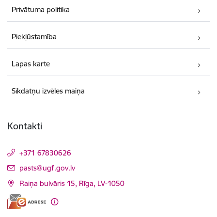
Privātuma politika
Piekļūstamība
Lapas karte
Sīkdatņu izvēles maiņa
Kontakti
+371 67830626
E-pasts:
pasts@ugf.gov.lv
Raiņa bulvāris 15, Rīga, LV-1050