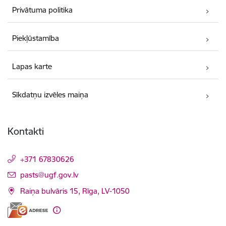
Privātuma politika
Piekļūstamība
Lapas karte
Sīkdatņu izvēles maiņa
Kontakti
+371 67830626
E-pasts:
pasts@ugf.gov.lv
Raiņa bulvāris 15, Rīga, LV-1050