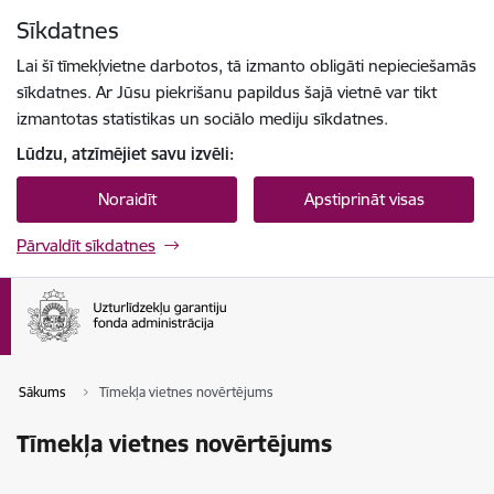
Pāriet uz lapas saturu
Sīkdatnes
Spied
lai meklētu
Enter
Lai šī tīmekļvietne darbotos, tā izmanto obligāti nepieciešamās
sīkdatnes. Ar Jūsu piekrišanu papildus šajā vietnē var tikt
izmantotas statistikas un sociālo mediju sīkdatnes.
Lūdzu, atzīmējiet savu izvēli:
Noraidīt
Apstiprināt visas
Pārvaldīt sīkdatnes
Sākums
Tīmekļa vietnes novērtējums
Tīmekļa vietnes novērtējums