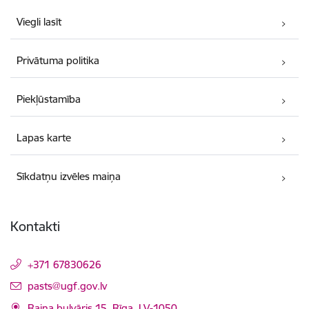
Viegli lasīt
Privātuma politika
Piekļūstamība
Lapas karte
Sīkdatņu izvēles maiņa
Kontakti
+371 67830626
E-pasts:
pasts@ugf.gov.lv
Raiņa bulvāris 15, Rīga, LV-1050