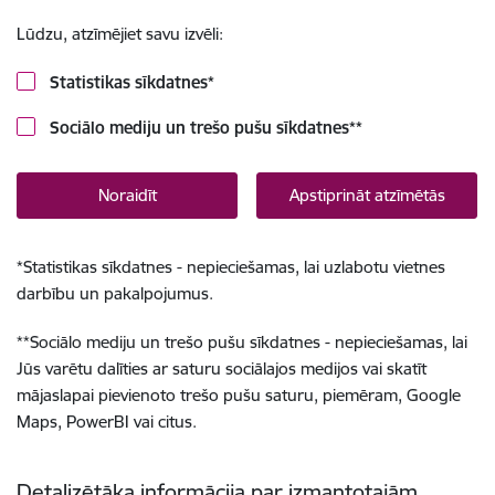
Lūdzu, atzīmējiet savu izvēli:
Statistikas sīkdatnes
*
Sociālo mediju un trešo pušu sīkdatnes
**
Noraidīt
Apstiprināt atzīmētās
*
Statistikas sīkdatnes - nepieciešamas, lai uzlabotu vietnes
darbību un pakalpojumus.
**
Sociālo mediju un trešo pušu sīkdatnes - nepieciešamas, lai
Jūs varētu dalīties ar saturu sociālajos medijos vai skatīt
mājaslapai pievienoto trešo pušu saturu, piemēram, Google
Maps, PowerBI vai citus.
Detalizētāka informācija par izmantotajām