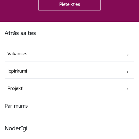
Kājene
Ātrās saites
Vakances
Iepirkumi
Projekti
Par mums
Noderīgi