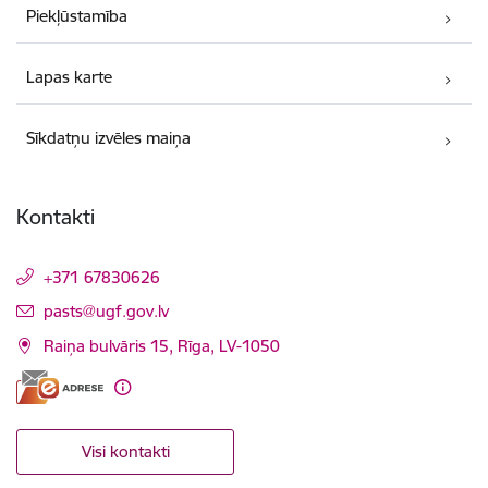
Piekļūstamība
Lapas karte
Sīkdatņu izvēles maiņa
Kontakti
+371 67830626
E-pasts:
pasts@ugf.gov.lv
Raiņa bulvāris 15, Rīga, LV-1050
Visi kontakti