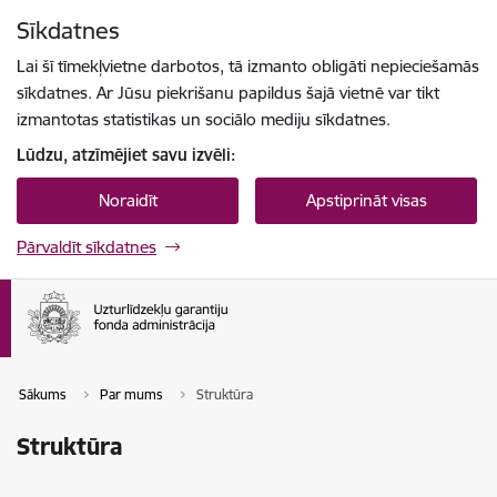
Pāriet uz lapas saturu
Sīkdatnes
Spied
lai meklētu
Enter
Lai šī tīmekļvietne darbotos, tā izmanto obligāti nepieciešamās
sīkdatnes. Ar Jūsu piekrišanu papildus šajā vietnē var tikt
izmantotas statistikas un sociālo mediju sīkdatnes.
Lūdzu, atzīmējiet savu izvēli:
Noraidīt
Apstiprināt visas
Pārvaldīt sīkdatnes
Sākums
Par mums
Struktūra
Struktūra