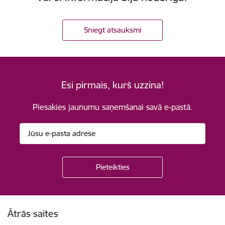
Sniegt atsauksmi
Esi pirmais, kurš uzzina!
Piesakies jaunumu saņemšanai savā e-pastā.
Kājene
Ātrās saites