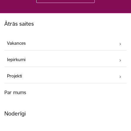
Kājene
Ātrās saites
Vakances
Iepirkumi
Projekti
Par mums
Noderīgi