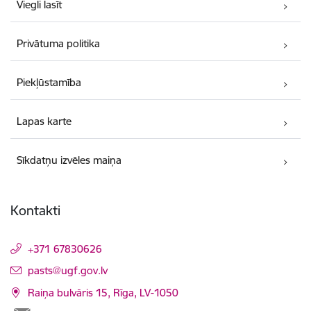
Viegli lasīt
Privātuma politika
Piekļūstamība
Lapas karte
Sīkdatņu izvēles maiņa
Kontakti
+371 67830626
E-pasts:
pasts@ugf.gov.lv
Raiņa bulvāris 15, Rīga, LV-1050