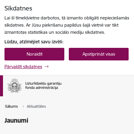
Pāriet uz lapas saturu
Sīkdatnes
Spied
lai meklētu
Enter
Lai šī tīmekļvietne darbotos, tā izmanto obligāti nepieciešamās
sīkdatnes. Ar Jūsu piekrišanu papildus šajā vietnē var tikt
izmantotas statistikas un sociālo mediju sīkdatnes.
Lūdzu, atzīmējiet savu izvēli:
Noraidīt
Apstiprināt visas
Pārvaldīt sīkdatnes
Sākums
Aktualitātes
Jaunumi