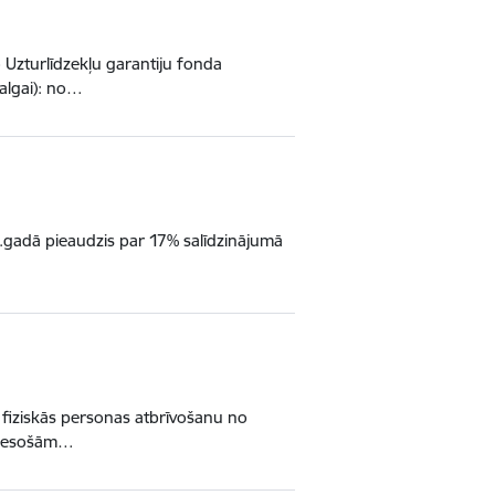
o Uzturlīdzekļu garantiju fonda
algai): no…
.gadā pieaudzis par 17% salīdzinājumā
ar fiziskās personas atbrīvošanu no
bā esošām…