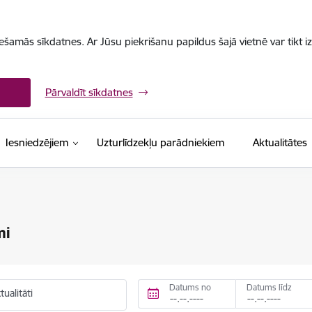
iešamās sīkdatnes. Ar Jūsu piekrišanu papildus šajā vietnē var tikt i
Pārvaldīt sīkdatnes
Iesniedzējiem
Uzturlīdzekļu parādniekiem
Aktualitātes
mi
Datums no
Datums līdz
ualitāti