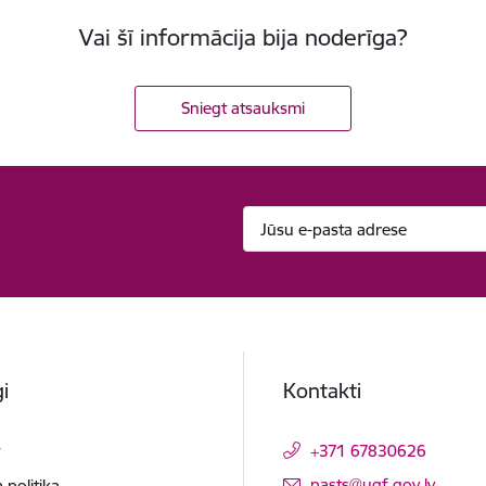
Vai šī informācija bija noderīga?
Sniegt atsauksmi
i
Kontakti
t
+371 67830626
E-pasts:
pasts@ugf.gov.lv
 politika