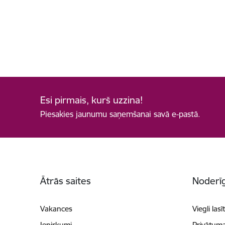
Esi pirmais, kurš uzzina!
Piesakies jaunumu saņemšanai savā e-pastā.
Kājene
Ātrās saites
Noderīg
Vakances
Viegli lasī
Iepirkumi
Privātuma