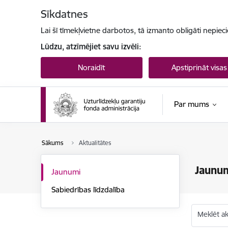
Pāriet uz lapas saturu
Sīkdatnes
Lai šī tīmekļvietne darbotos, tā izmanto obligāti nepiec
Lūdzu, atzīmējiet savu izvēli:
Noraidīt
Apstiprināt visas
Par mums
Sākums
Aktualitātes
Jaunu
Jaunumi
Sabiedrības līdzdalība
Meklēt akt