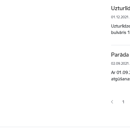
Uzturlī
01.12.2021.
Uzturlīdz
bulvāris 
Parāda 
02.09.2021.
Ar 01.09.
atgūšanas
Lapoš
1
Lap