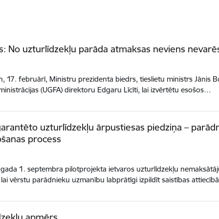
: No uzturlīdzekļu parāda atmaksas neviens nevarēs 
, 17. februārī, Ministru prezidenta biedrs, tieslietu ministrs Jānis 
inistrācijas (UGFA) direktoru Edgaru Līcīti, lai izvērtētu esošos…
garantēto uzturlīdzekļu ārpustiesas piedziņa – parādn
ošanas process
gada 1. septembra pilotprojekta ietvaros uzturlīdzekļu nemaksātāju
 lai vērstu parādnieku uzmanību labprātīgi izpildīt saistības attiecī
dzekļu apmērs