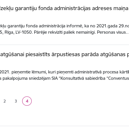
dzekļu garantiju fonda administrācijas adreses maiņa
ekļu garantiju fonda administrācija informē, ka no 2021.gada 29.n
15, Rīga, LV-1050. Pārējie rekvizīti paliek nemainīgi. Personas visus
atgūšanai piesaistīts ārpustiesas parāda atgūšanas
2021. pieņemtie lēmumi, kuri pieņemti administratīvā procesa kārtī
 pakalpojuma sniedzējam SIA “Konsultatīvā sabiedrība “Conventus
ana
2
3
4
a
Lapa
Lapa
Pašreizējā lapa