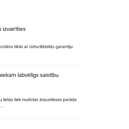
izvairīties
Bordāns tikās ar Uzturlīdzekļu garantiju
iekam labvēlīgs saistību
 lietas tiek nodotas ārpustiesas parāda
bā…