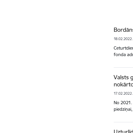
Bordāns
18.02.2022.
Ceturtdien
fonda adm
Valsts 
nokārt
17.02.2022.
No 2021. 
piedziņai,
Uzturlī