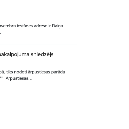
ovembra iestādes adrese ir Raiņa
…
 pakalpojuma sniedzējs
bā, tiks nodoti ārpustiesas parāda
””. Ārpustiesas…