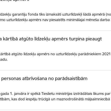
īdzekļu garantiju fonda tiks izmaksāti uzturlīdzekļi šādā apmērā (n
mo uzturlīdzekļu apmērs nav piesaistīts minimālajai mēneša darba 
 kārtībā atgūto līdzekļu apmērs turpina pieaugt
ārtībā atgūto līdzekļu apmērs no uzturlīdzekļu parādniekiem 2021
gadu.
s personas atbrīvošana no parādsaistībām
gada 1. janvāra ir spēkā Tieslietu ministrijas izstrādātais likums p
stībām, kas dod iespēju trūcīgā un maznodrošinātā mājsaimniecī