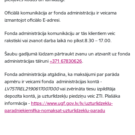
Oficiālā komunikācija ar fonda administrāciju ir veicama
izmantojot oficiālo E-adresi.
Fonda administrācija komunikāciju ar tās klientiem veic
rakstiski vai zvanot darba laikā no plkst.8.30 – 17.00.
Šaubu gadījumā lūdzam pārtraukt zvanu un atzvanīt uz fonda
administrācijas tālruni
+371 67830626
.
Fonda administrācija atgādina, ka maksājumi par parāda
apmēru ir veicami fonda administrācijas kontā -
LV75TREL2190617007000
vai zvērināta tiesu izpildītāja
depozīta kontā, ja uzturlīdzekļu piedziņu veic ZTI. Plašāka
informācija -
https://www.ugf.gov.lv/lv/uzturlidzeklu-
paradniekiem#ka-nomaksat-uzturlidzeklu-paradu