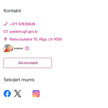
Kontakti
+371 67830626
E-pasts:
pasts@ugf.gov.lv
Raiņa bulvāris 15, Rīga, LV-1050
Visi kontakti
Sekojiet mums