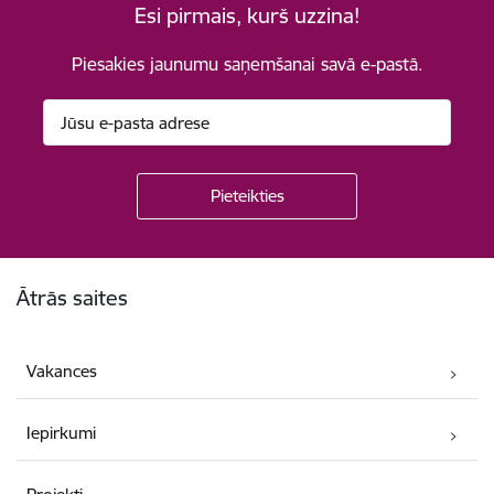
Esi pirmais, kurš uzzina!
Piesakies jaunumu saņemšanai savā e-pastā.
Kājene
Ātrās saites
Vakances
Iepirkumi