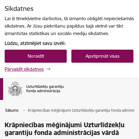
Pāriet uz lapas saturu
Sīkdatnes
Spied
lai meklētu
Enter
Lai šī tīmekļvietne darbotos, tā izmanto obligāti nepieciešamās
sīkdatnes. Ar Jūsu piekrišanu papildus šajā vietnē var tikt
izmantotas statistikas un sociālo mediju sīkdatnes.
Lūdzu, atzīmējiet savu izvēli:
Noraidīt
Apstiprināt visas
Pārvaldīt sīkdatnes
Sākums
Krāpniecības mēģinājumi Uzturlīdzekļu garantiju fonda administrā
Krāpniecības mēģinājumi Uzturlīdzekļu
garantiju fonda administrācijas vārdā