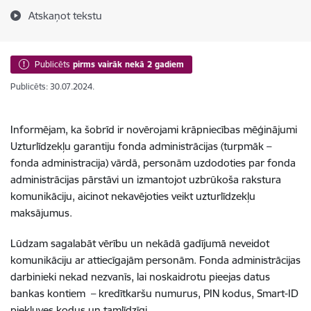
Atskaņot tekstu
Publicēts
pirms vairāk nekā 2 gadiem
Publicēts: 30.07.2024.
Informējam, ka šobrīd ir novērojami krāpniecības mēģinājumi
Uzturlīdzekļu garantiju fonda administrācijas (turpmāk –
fonda administracija) vārdā, personām uzdodoties par fonda
administrācijas pārstāvi un izmantojot uzbrūkoša rakstura
komunikāciju, aicinot nekavējoties veikt uzturlīdzekļu
maksājumus.
Lūdzam sagalabāt vērību un nekādā gadījumā neveidot
komunikāciju ar attiecīgajām personām.
Fonda administrācijas
darbinieki nekad nezvanīs, lai noskaidrotu pieejas datus
bankas kontiem – kredītkaršu numurus, PIN kodus, Smart-ID
piekļuves kodus un tamlīdzīgi.