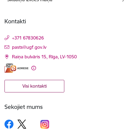
Kontakti
+371 67830626
E-pasts:
pasts@ugf.gov.lv
Raiņa bulvāris 15, Rīga, LV-1050
Visi kontakti
Sekojiet mums