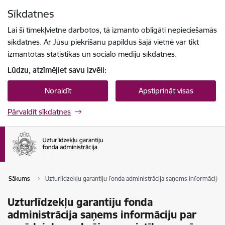
Pāriet uz lapas saturu
Sīkdatnes
Spied
lai meklētu
Enter
Lai šī tīmekļvietne darbotos, tā izmanto obligāti nepieciešamās
sīkdatnes. Ar Jūsu piekrišanu papildus šajā vietnē var tikt
izmantotas statistikas un sociālo mediju sīkdatnes.
Lūdzu, atzīmējiet savu izvēli:
Noraidīt
Apstiprināt visas
Pārvaldīt sīkdatnes
Sākums
Uzturlīdzekļu garantiju fonda administrācija saņems informāciju
Uzturlīdzekļu garantiju fonda
administrācija saņems informāciju par