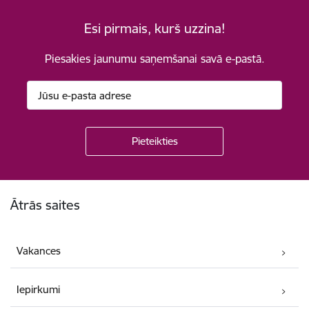
Esi pirmais, kurš uzzina!
Piesakies jaunumu saņemšanai savā e-pastā.
Kājene
Ātrās saites
Vakances
Iepirkumi