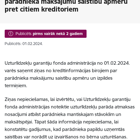
parādnieka maksājumu saistību apmēru
pret citiem kreditoriem
Publicēts
pirms vairāk nekā 2 gadiem
Publicēts: 01.02.2024.
Uzturlīdzekļu garantiju fonda administrācija no 01.02.2024.
varēs saņemt ziņas no kredītinformācijas birojiem par
parādnieka maksājumu saistību apmēru un izpildes
termiņiem.
Ziņas nepieciešamas, lai izvērtētu, vai Uzturlīdzekļu garantiju
fonda administrācijas noteiktie uzturlīdzekļu parāda atmaksas
nosacījumi atbilst parādnieka mantiskajam stāvoklim un
maksātspējai. Tāpat šāda informācija nepieciešama, lai
konstatētu gadījumus, kad parādnieka papildu uzņemtās
saistības var norādīt uz izvairīšanos no bērna uzturēšanas.